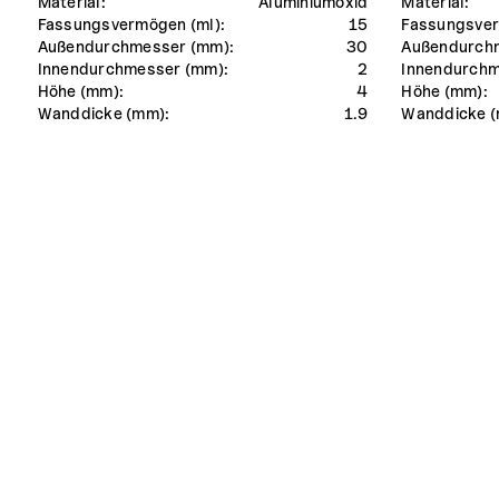
Material:
Aluminiumoxid
Material:
Fassungsvermögen (ml):
15
Fassungsver
Außendurchmesser (mm):
30
Außendurch
Innendurchmesser (mm):
2
Innendurchm
Höhe (mm):
4
Höhe (mm):
Wanddicke (mm):
1.9
Wanddicke (