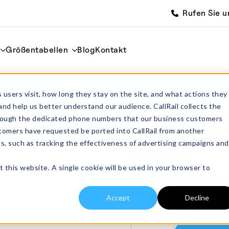
Rufen Sie u
Größentabellen
Blog
Kontakt
 x ID14mm
Start
Rohre
Einzelbohrung
AL
 users visit, how long they stay on the site, and what actions they
and help us better understand our audience. CallRail collects the
through the dedicated phone numbers that our business customers
ALM1814 Alu
tomers have requested be ported into CallRail from another
es, such as tracking the effectiveness of advertising campaigns and
ID14mm
£
74.00
t this website. A single cookie will be used in your browser to
exkl. MwSt.
ALM1814 Rohr aus rekris
mit einer Bohrung, beid
Accept
Decline
8 vorrätig (kann nachbe
ALM1814