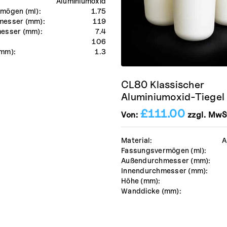
Aluminiumoxid
mögen (ml):
1.75
messer (mm):
119
esser (mm):
7.4
106
mm):
1.3
CL80 Klassischer
Aluminiumoxid-Tiegel
£
111.00
Von:
zzgl. MwS
Material:
A
Fassungsvermögen (ml):
Außendurchmesser (mm):
Innendurchmesser (mm):
Höhe (mm):
Wanddicke (mm):