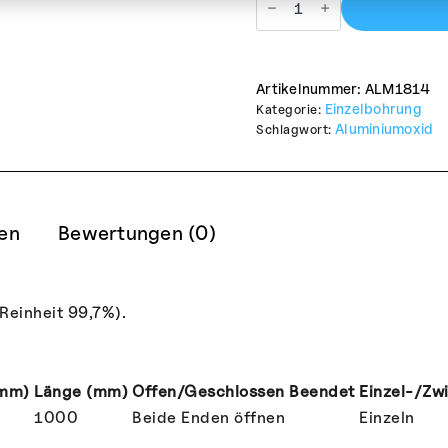
Alumina
Tube
OD18mm
x
ID14mm
Menge
Artikelnummer:
ALM1814
Einzelbohrung
Kategorie:
Aluminiumoxid
Schlagwort:
nen
Bewertungen (0)
Reinheit 99,7%).
(mm)
Länge (mm)
Offen/Geschlossen Beendet
Einzel-/Zw
1000
Beide Enden öffnen
Einzeln