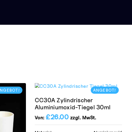
NGEBOT!
ANGEBOT!
CC30A Zylindrischer
Aluminiumoxid-Tiegel 30ml
£
26.00
Von:
zzgl. MwSt.