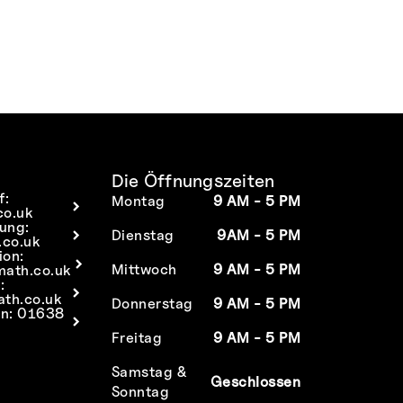
Die Öffnungszeiten
f:
Montag
9 AM - 5 PM
co.uk
tung:
Dienstag
9AM - 5 PM
co.uk
ion:
Mittwoch
9 AM - 5 PM
math.co.uk
:
ath.co.uk
Donnerstag
9 AM - 5 PM
an: 01638
Freitag
9 AM - 5 PM
Samstag &
Geschlossen
Sonntag