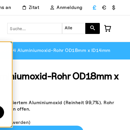
£
€
$
ns an
Zitat
Anmeldung
Suche
Alle
M1814 Aluminiumoxid-Rohr OD18mm x ID14mm
miniumoxid-Rohr OD18mm x
tallisiertem Aluminiumoxid (Reinheit 99,7%). Rohr
e Enden offen.
stellt werden)