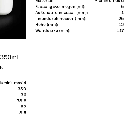
Material:
Aluminiumoxid
Fassungsvermögen (ml):
5
Außendurchmesser (mm):
1
Innendurchmesser (mm):
25
Höhe (mm):
12
Wanddicke (mm):
117
 350ml
t.
luminiumoxid
350
36
73.8
82
3.5