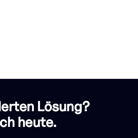
derten Lösung?
ch heute.