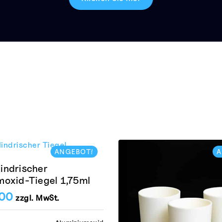
ANGEBOT!
A
indrischer
moxid-Tiegel 1,75ml
.00
zzgl. MwSt.