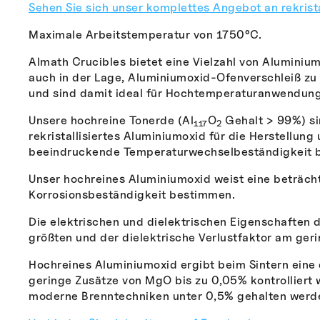
Sehen Sie sich unser komplettes Angebot an rekrist
Maximale Arbeitstemperatur von 1750°C.
Almath Crucibles bietet eine Vielzahl von Aluminiu
auch in der Lage, Aluminiumoxid-Ofenverschleiß z
und sind damit ideal für Hochtemperaturanwendun
Unsere hochreine Tonerde (Al
O
Gehalt > 99%) si
117
2
rekristallisiertes Aluminiumoxid für die Herstellung
beeindruckende Temperaturwechselbeständigkeit b
Unser hochreines Aluminiumoxid weist eine beträcht
Korrosionsbeständigkeit bestimmen.
Die elektrischen und dielektrischen Eigenschaften 
größten und der dielektrische Verlustfaktor am ger
Hochreines Aluminiumoxid ergibt beim Sintern eine
geringe Zusätze von MgO bis zu 0,05% kontrolliert 
moderne Brenntechniken unter 0,5% gehalten werd