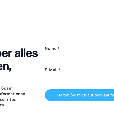
er alles
Name
*
en,
E-Mail
*
n Spam
Informationen
Halten Sie mich auf dem Lauf
schritte,
th