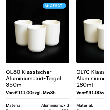
ANGEBOT!
CL80 Klassischer
CL70 Klassis
Aluminiumoxid-Tiegel
Aluminiumoxi
350ml
280ml
Von:
£
111.00
zzgl. MwSt.
Von:
£
91.00
zzgl
Material:
Aluminiumoxid
Material: