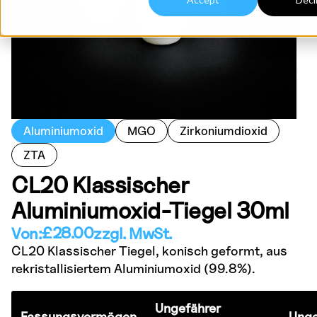
Aluminiumoxid
MGO
Zirkoniumdioxid
ZTA
CL20 Klassischer
Aluminiumoxid-Tiegel 30ml
£
28.00
Von:
zzgl. MwSt.
CL20 Klassischer Tiegel, konisch geformt, aus
rekristallisiertem Aluminiumoxid (99.8%).
Ungefährer
Fassungsvermögen
Unge