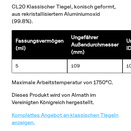
CL20 Klassischer Tiegel, konisch geformt,
aus rekristallisiertem Aluminiumoxid
(99.8%).
Ungefährer
Fassungsvermögen
U
Außendurchmesser
(ml)
I
(mm)
5
109
1
Maximale Arbeitstemperatur von 1750°C.
Dieses Produkt wird von Almath im
Vereinigten Königreich hergestellt.
Komplettes Angebot an klassischen Tiegeln
anzeigen.