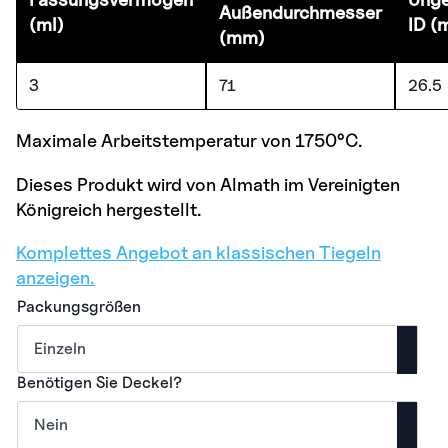
Außendurchmesser
(ml)
ID (
(mm)
3
71
26.5
Maximale Arbeitstemperatur von 1750°C.
Dieses Produkt wird von Almath im Vereinigten
Königreich hergestellt.
Komplettes Angebot an klassischen Tiegeln
anzeigen.
Packungsgrößen
Benötigen Sie Deckel?