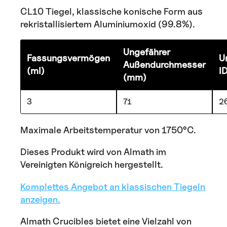
CL10 Tiegel, klassische konische Form aus
rekristallisiertem Aluminiumoxid (99.8%).
Ungefährer
Fassungsvermögen
U
Außendurchmesser
(ml)
I
(mm)
3
71
2
Maximale Arbeitstemperatur von 1750°C.
Dieses Produkt wird von Almath im
Vereinigten Königreich hergestellt.
Komplettes Angebot an klassischen Tiegeln
anzeigen.
Almath Crucibles bietet eine Vielzahl von