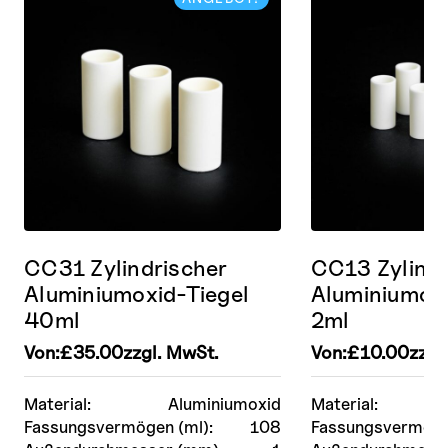
CC31 Zylindrischer
CC13 Zylindr
Aluminiumoxid-Tiegel
Aluminiumoxi
40ml
2ml
Von:
£
35.00
zzgl. MwSt.
Von:
£
10.00
zzgl
Material:
Aluminiumoxid
Material:
Fassungsvermögen (ml):
108
Fassungsvermöge