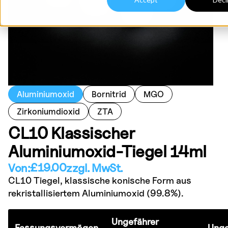
Aluminiumoxid
Bornitrid
MGO
Zirkoniumdioxid
ZTA
CL10 Klassischer
Aluminiumoxid-Tiegel 14ml
£
19.00
Von:
zzgl. MwSt.
CL10 Tiegel, klassische konische Form aus
rekristallisiertem Aluminiumoxid (99.8%).
Ungefährer
Fassungsvermögen
Unge