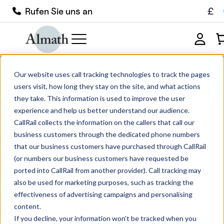
£
Rufen Sie uns an
SUB2002004 Tonerdeplatte 200mm x
Our website uses call tracking technologies to track the pages
200mm x 4mm
users visit, how long they stay on the site, and what actions
they take. This information is used to improve the user
experience and help us better understand our audience.
CallRail collects the information on the callers that call our
SUB2002004
business customers through the dedicated phone numbers
Tonerdeplatte 200mm x
that our business customers have purchased through CallRail
(or numbers our business customers have requested be
200mm x 4mm
ported into CallRail from another provider). Call tracking may
€
149.42
also be used for marketing purposes, such as tracking the
exkl. MwSt.
effectiveness of advertising campaigns and personalising
SUB2002004 Aluminiumoxidplatte aus
content.
rekristallisiertem Aluminiumoxid (99,7%).
If you decline, your information won’t be tracked when you
Für dieses Produkt ist in den meisten Fällen