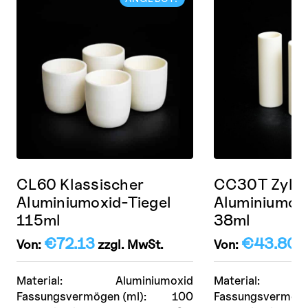
CL60 Klassischer
CC30T Zylin
Aluminiumoxid-Tiegel
Aluminiumoxi
115ml
38ml
€
72.13
€
43.80
Von:
zzgl. MwSt.
Von:
z
Material:
Aluminiumoxid
Material:
Fassungsvermögen (ml):
100
Fassungsvermöge