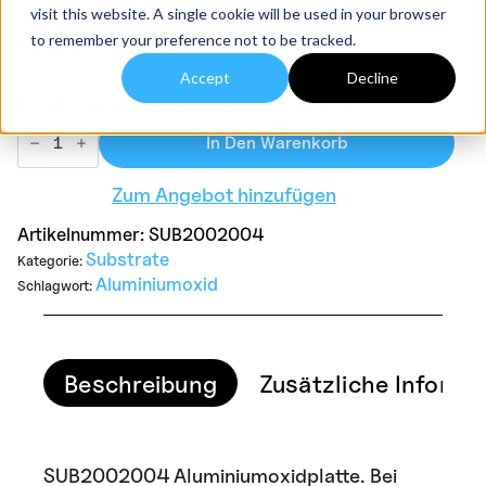
visit this website. A single cookie will be used in your browser
eine Lieferung am nächsten Tag möglich.
to remember your preference not to be tracked.
Almath Crucibles Ltd.
Accept
Decline
13 vorrätig (kann nachbestellt werden)
SUB2002004
Alumina
In Den Warenkorb
Plate
200mm
Zum Angebot hinzufügen
x
200mm
x
Artikelnummer:
SUB2002004
4mm
Substrate
Kategorie:
Menge
Aluminiumoxid
Schlagwort:
Beschreibung
Zusätzliche Informa
SUB2002004 Aluminiumoxidplatte. Bei