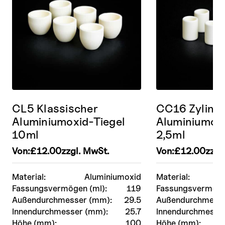
CL5 Klassischer
CC16 Zylindr
Aluminiumoxid-Tiegel
Aluminiumoxi
10ml
2,5ml
Von:
£
12.00
zzgl. MwSt.
Von:
£
12.00
zzgl
Material:
Aluminiumoxid
Material:
Fassungsvermögen (ml):
119
Fassungsvermöge
Außendurchmesser (mm):
29.5
Außendurchmesse
Innendurchmesser (mm):
25.7
Innendurchmesse
Höhe (mm):
100
Höhe (mm):