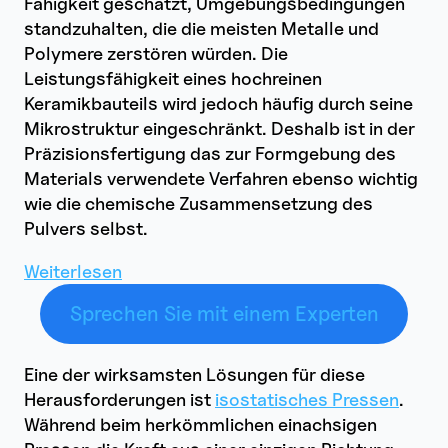
Fähigkeit geschätzt, Umgebungsbedingungen
standzuhalten, die die meisten Metalle und
Polymere zerstören würden. Die
Leistungsfähigkeit eines hochreinen
Keramikbauteils wird jedoch häufig durch seine
Mikrostruktur eingeschränkt. Deshalb ist in der
Präzisionsfertigung das zur Formgebung des
Materials verwendete Verfahren ebenso wichtig
wie die chemische Zusammensetzung des
Pulvers selbst.
:
Weiterlesen
Welche
Sprechen Sie mit einem Experten
Probleme
löst
das
Eine der wirksamsten Lösungen für diese
isostatische
Herausforderungen ist
isostatisches Pressen
.
Pressen
Während beim herkömmlichen einachsigen
bei