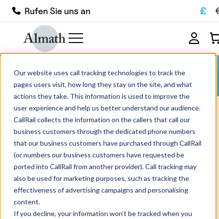
£
Rufen Sie uns an
Welche Probleme löst das isostatische
Our website uses call tracking technologies to track the
Pressen bei Keramikbauteilen?
pages users visit, how long they stay on the site, and what
actions they take. This information is used to improve the
user experience and help us better understand our audience.
CallRail collects the information on the callers that call our
Allgemeines
Gepresste Keramik
business customers through the dedicated phone numbers
Welche Probleme löst
that our business customers have purchased through CallRail
(or numbers our business customers have requested be
das isostatische
ported into CallRail from another provider). Call tracking may
also be used for marketing purposes, such as tracking the
Pressen bei
effectiveness of advertising campaigns and personalising
content.
Keramikbauteilen?
If you decline, your information won’t be tracked when you