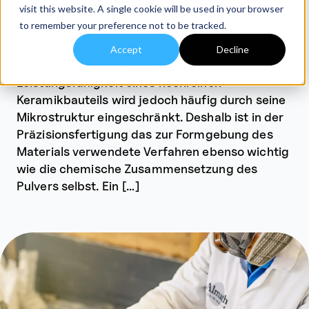
visit this website. A single cookie will be used in your browser
Hochleistungskeramiken werden wegen ihrer
to remember your preference not to be tracked.
Fähigkeit geschätzt, Umgebungsbedingungen
standzuhalten, die die meisten Metalle und
Accept
Decline
Polymere zerstören würden. Die
Leistungsfähigkeit eines hochreinen
Keramikbauteils wird jedoch häufig durch seine
Mikrostruktur eingeschränkt. Deshalb ist in der
Präzisionsfertigung das zur Formgebung des
Materials verwendete Verfahren ebenso wichtig
wie die chemische Zusammensetzung des
Pulvers selbst. Ein […]