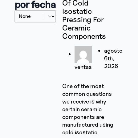
por fecha
Of Cold
Isostatic
Date
#!trpst#trp-gettext data-trpgettextoriginal=
Pressing For
Ceramic
Components
agosto
6th,
2026
ventas
One of the most
common questions
we receive is why
certain ceramic
components are
manufactured using
cold isostatic