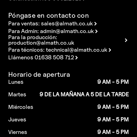
Póngase en contacto con
Para ventas:
sales@almath.co.uk
Para Admin:
admin@almath.co.uk
Para la producción:
production@almath.co.uk
Para técnicos:
technical@almath.co.uk
Llámenos 01638 508 712
Horario de apertura
Lunes
9 AM - 5 PM
Martes
9 DE LA MAÑANA A 5 DE LA TARDE
Miércoles
9 AM - 5 PM
Jueves
9 AM - 5 PM
Viernes
9 AM - 5 PM