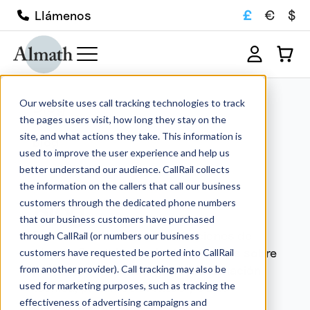
£
€
$
Llámenos
Our website uses call tracking technologies to track
Blog
the pages users visit, how long they stay on the
Inicio
site, and what actions they take. This information is
Blog
used to improve the user experience and help us
better understand our audience. CallRail collects
the information on the callers that call our business
Blog
customers through the dedicated phone numbers
that our business customers have purchased
Explore las últimas actualizaciones de
through CallRail (or numbers our business
Almath Crucibles, incluidos detalles sobre
customers have requested be ported into CallRail
proyectos recientes, guías, información
from another provider). Call tracking may also be
used for marketing purposes, such as tracking the
técnica, próximos eventos y otras
effectiveness of advertising campaigns and
actualizaciones del equipo.