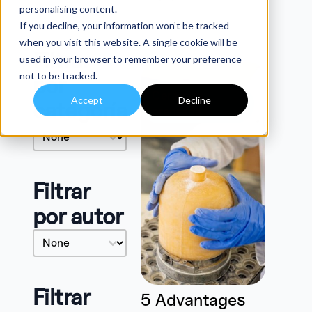
personalising content.
If you decline, your information won’t be tracked
when you visit this website. A single cookie will be
Filtrar
used in your browser to remember your preference
not to be tracked.
por
Cerámica
Accept
Decline
categoría
prensada
Post Categories
#!trpst#trp-gettext data-trpgettextoriginal=
Filtrar
por autor
Author
#!trpst#trp-gettext data-trpgettextoriginal=
Filtrar
5 Advantages