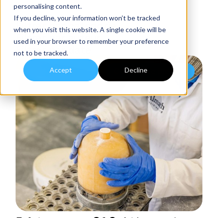
personalising content.
If you decline, your information won’t be tracked
Filtrer par catégorie
when you visit this website. A single cookie will be
Filtrer par auteur
used in your browser to remember your preference
Filtrer par date
not to be tracked.
Accept
Decline
Céramique pressée