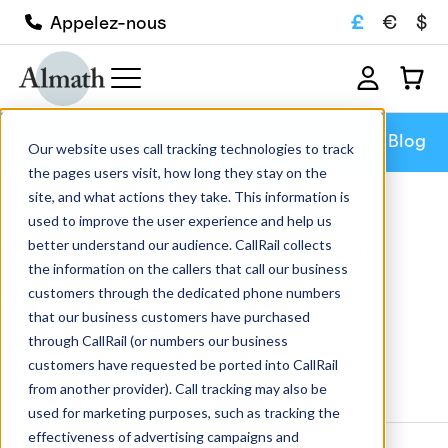
£
€
$
Appelez-nous
Blog
Accueil
Blog
Our website uses call tracking technologies to track
the pages users visit, how long they stay on the
site, and what actions they take. This information is
Blog
used to improve the user experience and help us
better understand our audience. CallRail collects
Découvrez les dernières mises à jour
the information on the callers that call our business
d'Almath Crucibles, y compris des
customers through the dedicated phone numbers
détails sur les projets récents, des
that our business customers have purchased
guides, des informations techniques,
through CallRail (or numbers our business
des événements à venir et d'autres
customers have requested be ported into CallRail
mises à jour de l'équipe.
from another provider). Call tracking may also be
used for marketing purposes, such as tracking the
effectiveness of advertising campaigns and