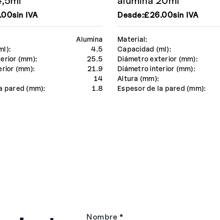
4,5ml
alúmina 20ml
.00
sin IVA
Desde:
£
26.00
sin IVA
Alumina
Material:
ml):
4.5
Capacidad (ml):
erior (mm):
25.5
Diámetro exterior (mm):
erior (mm):
21.9
Diámetro interior (mm):
14
Altura (mm):
a pared (mm):
1.8
Espesor de la pared (mm):
Nombre
*