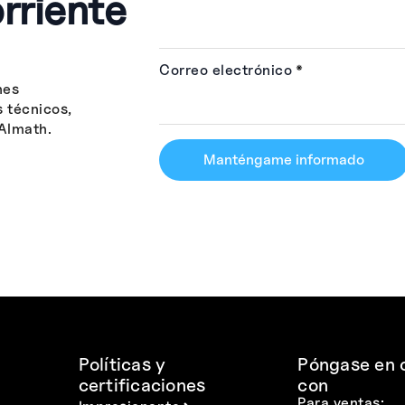
rriente
Correo electrónico
*
nes
s técnicos,
Almath.
Manténgame informado
Políticas y
Póngase en 
certificaciones
con
Para ventas: