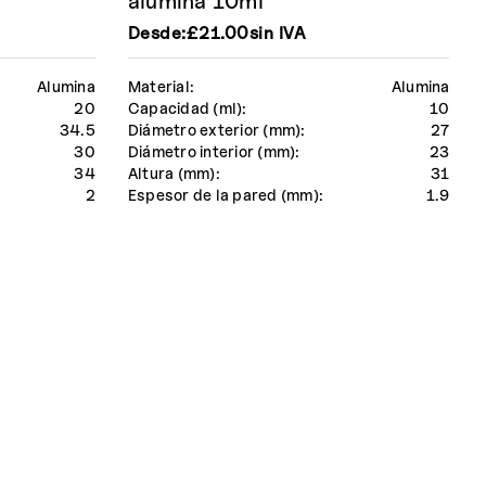
alúmina 10ml
Desde:
£
21.00
sin IVA
Alumina
Material:
Alumina
20
Capacidad (ml):
10
34.5
Diámetro exterior (mm):
27
30
Diámetro interior (mm):
23
34
Altura (mm):
31
2
Espesor de la pared (mm):
1.9