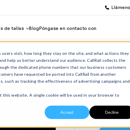
Llámen
s de tallas
Blog
Póngase en contacto con
I10mm
Inicio
Tubos
Un solo agujero
 users visit, how long they stay on the site, and what actions they
and help us better understand our audience. CallRail collects the
through the dedicated phone numbers that our business customers
ALM1510 Tub
tomers have requested be ported into CallRail from another
es, such as tracking the effectiveness of advertising campaigns and
DI10mm
£
64.00
t this website. A single cookie will be used in your browser to
sin impuestos
ALM1510 Tubo de alúmina
diámetro, abierto por a
Accept
Decline
19 disponibles (puede r
ALM1510