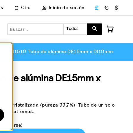
£
€
$
os
Cita
Inicio de sesión
Buscar en
Todos
ALM1510 Tubo de alúmina DE15mm x DI10mm
o de alúmina DE15mm x
 recristalizada (pureza 99,7%). Tubo de un solo
mbos extremos.
eservarse)