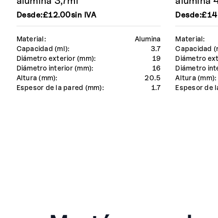
alúmina 3,7ml
alúmina 
Desde:
£
12.00
sin IVA
Desde:
£
14
Material:
Alumina
Material:
Capacidad (ml):
3.7
Capacidad (
Diámetro exterior (mm):
19
Diámetro ext
Diámetro interior (mm):
16
Diámetro int
Altura (mm):
20.5
Altura (mm):
Espesor de la pared (mm):
1.7
Espesor de l