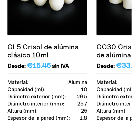
CL5 Crisol de alúmina
CC30 Crisol 
clásico 10ml
de alúmina 2
€
15.46
€
33.4
Desde:
sin IVA
Desde:
Material:
Alumina
Material:
Capacidad (ml):
10
Capacidad (ml):
Diámetro exterior (mm):
29.5
Diámetro exterio
Diámetro interior (mm):
25.7
Diámetro interior
Altura (mm):
25
Altura (mm):
Espesor de la pared (mm):
1.8
Espesor de la par