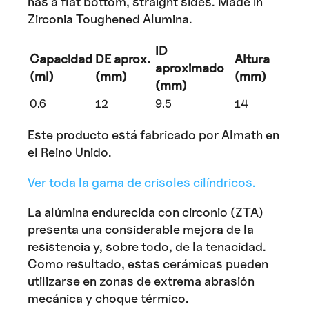
has a flat bottom, straight sides. Made in
Zirconia Toughened Alumina.
ID
Capacidad
DE aprox.
Altura
aproximado
(ml)
(mm)
(mm)
(mm)
0.6
12
9.5
14
Este producto está fabricado por Almath en
el Reino Unido.
Ver toda la gama de crisoles cilíndricos.
La alúmina endurecida con circonio (ZTA)
presenta una considerable mejora de la
resistencia y, sobre todo, de la tenacidad.
Como resultado, estas cerámicas pueden
utilizarse en zonas de extrema abrasión
mecánica y choque térmico.