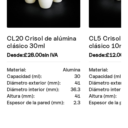
CL20 Crisol de alúmina
CL5 Crisol d
clásico 30ml
clásico 10ml
Desde:
£
28.00
sin IVA
Desde:
£
12.00
si
Material:
Alumina
Material:
Capacidad (ml):
30
Capacidad (ml):
Diámetro exterior (mm):
41
Diámetro exterio
Diámetro interior (mm):
36.3
Diámetro interior
Altura (mm):
41
Altura (mm):
Espesor de la pared (mm):
2.3
Espesor de la par