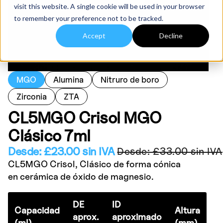
visit this website. A single cookie will be used in your browser
to remember your preference not to be tracked.
Accept
Decline
MGO
Alumina
Nitruro de boro
Zirconia
ZTA
CL5MGO Crisol MGO
Clásico 7ml
Desde:
£
23.00
sin IVA
Desde:
£
33.00
sin IVA
CL5MGO Crisol, Clásico de forma cónica
en cerámica de óxido de magnesio.
DE
ID
Capacidad
Altura
aprox.
aproximado
(ml)
(mm)