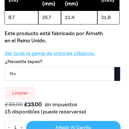
(mm)
(mm)
8.7
25.7
22.4
21.8
Este producto está fabricado por Almath
en el Reino Unido.
Ver toda la gama de crisoles clásicos.
¿Necesita tapas?
Limpiar
El
El
£
33.00
£
23.00
sin impuestos
precio
precio
15 disponibles (puede reservarse)
original
actual
era:
es:
Añadir Al Carrito