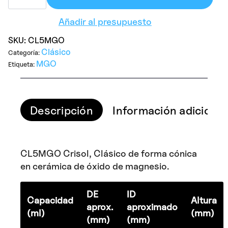
£33.00.
£23.00.
Añadir al presupuesto
SKU:
CL5MGO
Clásico
Categoría:
MGO
Etiqueta:
Descripción
Información adicional
CL5MGO Crisol, Clásico de forma cónica
en cerámica de óxido de magnesio.
DE
ID
Capacidad
Altura
aprox.
aproximado
(ml)
(mm)
(mm)
(mm)