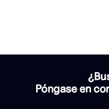
¿Bus
Póngase en con