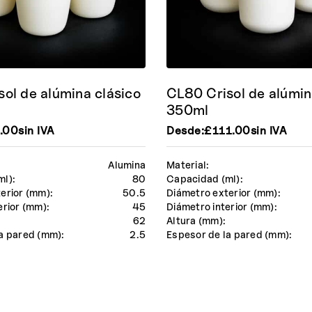
ol de alúmina clásico
CL80 Crisol de alúmin
350ml
.00
sin IVA
Desde:
£
111.00
sin IVA
Alumina
Material:
ml):
80
Capacidad (ml):
erior (mm):
50.5
Diámetro exterior (mm):
erior (mm):
45
Diámetro interior (mm):
62
Altura (mm):
a pared (mm):
2.5
Espesor de la pared (mm):