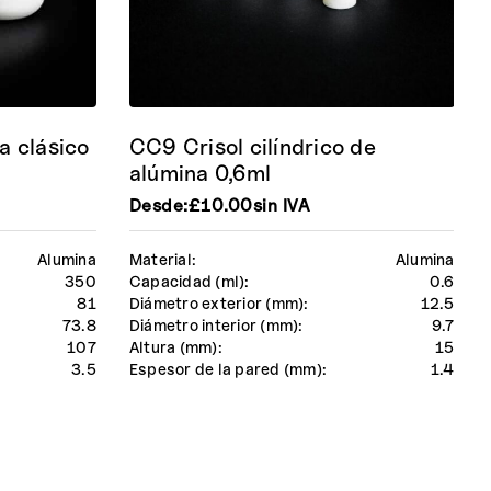
a clásico
CC9 Crisol cilíndrico de
alúmina 0,6ml
Desde:
£
10.00
sin IVA
Alumina
Material:
Alumina
350
Capacidad (ml):
0.6
81
Diámetro exterior (mm):
12.5
73.8
Diámetro interior (mm):
9.7
107
Altura (mm):
15
3.5
Espesor de la pared (mm):
1.4