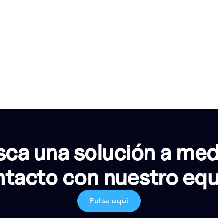
ca una solución a me
tacto con nuestro eq
Pulse aquí