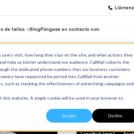
Llámen
s de tallas
Blog
Póngase en contacto con
e alúmina de 1 m
Inicio
Manta de fibra
 users visit, how long they stay on the site, and what actions they
MAT25-1000 Manta de fibra cerám
and help us better understand our audience. CallRail collects the
through the dedicated phone numbers that our business customers
tomers have requested be ported into CallRail from another
MAT25-1000 M
es, such as tracking the effectiveness of advertising campaigns and
alúmina de 1 
t this website. A single cookie will be used in your browser to
£
40.00
sin impuestos
MAT25-1000 Alumina Fi
Accept
Decline
Width x 25mm Thick.