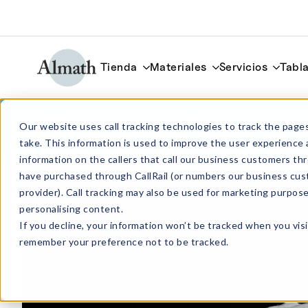
Tienda
Materiales
Servicios
Tabla
MAT25-1000 Manta de fibra cerámica d
Our website uses call tracking technologies to track the pages
de longitud
take. This information is used to improve the user experience 
information on the callers that call our business customers 
have purchased through CallRail (or numbers our business cus
provider). Call tracking may also be used for marketing purpos
personalising content.
If you decline, your information won’t be tracked when you visi
remember your preference not to be tracked.