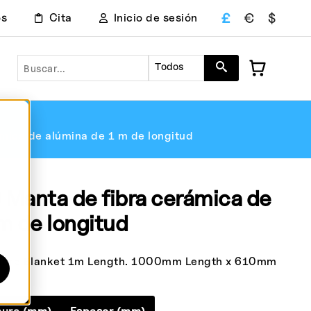
£
€
$
os
Cita
Inicio de sesión
Buscar en
Todos
ica de alúmina de 1 m de longitud
anta de fibra cerámica de
m de longitud
bre Blanket 1m Length. 1000mm Length x 610mm