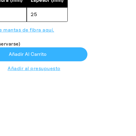
hura (mm)
Espesor (mm)
25
 mantas de fibra aquí.
servarse)
Añadir Al Carrito
Añadir al presupuesto