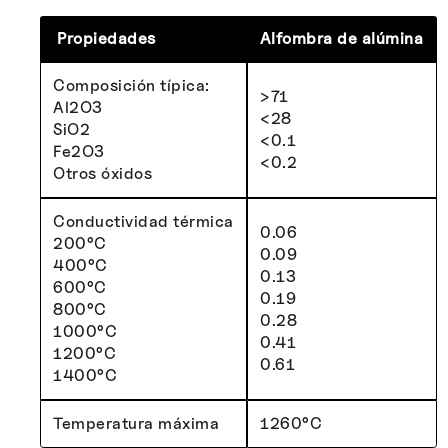
Propiedades
Alfombra de alúmina
Composición típica:
>71
Al2O3
<28
SiO2
<0.1
Fe2O3
<0.2
Otros óxidos
Conductividad térmica
0.06
200°C
0.09
400°C
0.13
600°C
0.19
800°C
0.28
1000°C
0.41
1200°C
0.61
1400°C
Temperatura máxima
1260°C