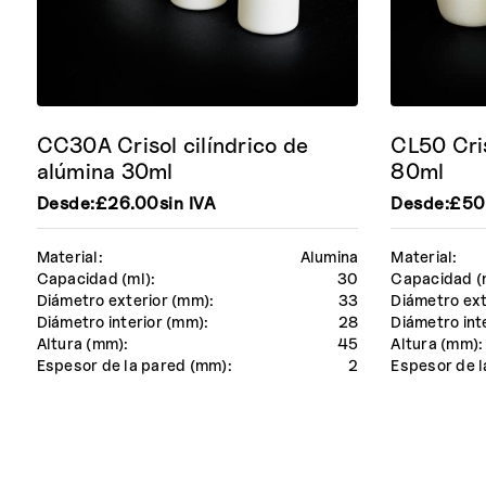
CC30A Crisol cilíndrico de
CL50 Cris
alúmina 30ml
80ml
Desde:
£
26.00
sin IVA
Desde:
£
50
Material:
Alumina
Material:
Capacidad (ml):
30
Capacidad (
Diámetro exterior (mm):
33
Diámetro ext
Diámetro interior (mm):
28
Diámetro int
Altura (mm):
45
Altura (mm):
Espesor de la pared (mm):
2
Espesor de l