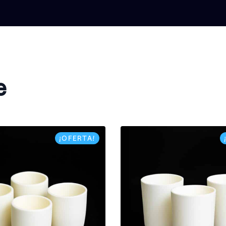
e
¡OFERTA!