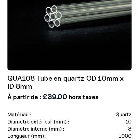
la
page
de
produit
QUA108 Tube en quartz OD 10mm x
ID 8mm
£
39.00
À partir de :
hors taxes
Matériau :
Quartz
Diamètre extérieur (mm) :
10
Diamètre interne (mm) :
8
Longueur (mm) :
1000