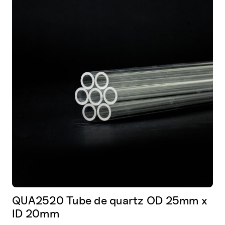
Les
options
peuvent
être
choisies
sur
la
page
de
produit
QUA2520 Tube de quartz OD 25mm x
ID 20mm