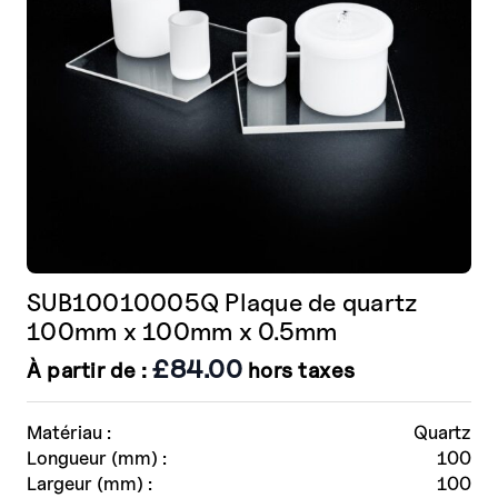
sur
la
page
de
produit
SUB10010005Q Plaque de quartz
100mm x 100mm x 0.5mm
£
84.00
À partir de :
hors taxes
Matériau :
Quartz
Longueur (mm) :
100
Largeur (mm) :
100