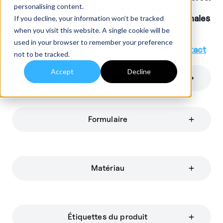
personalising content.
Les tolérances générales de fabrication sont
d'environ ±10% par rapport aux valeurs nominales
If you decline, your information won’t be tracked
indiquées.
when you visit this website. A single cookie will be
used in your browser to remember your preference
Pour toute demande spécifique, veuillez
contact
not to be tracked.
nous contacter directement.
Accept
Decline
Filtres
Formulaire
Matériau
Étiquettes du produit