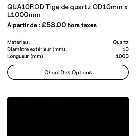
options
QUA10ROD Tige de quartz OD10mm x
peuvent
L1000mm
être
choisies
£
53.00
À partir de :
hors taxes
sur
la
Matériau :
Quartz
page
Diamètre extérieur (mm) :
10
de
Longueur (mm) :
1000
produit
Ce
Choix Des Options
produit
a
plusieurs
variantes.
Les
options
peuvent
être