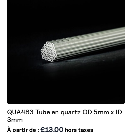
options
peuvent
être
choisies
sur
la
page
de
produit
QUA483 Tube en quartz OD 5mm x ID
3mm
£
13.00
À partir de :
hors taxes