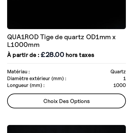
QUA1ROD Tige de quartz OD1mm x
L1000mm
£
28.00
À partir de :
hors taxes
Matériau :
Quartz
Diamètre extérieur (mm) :
1
Longueur (mm) :
1000
Ce
Choix Des Options
produit
a
plusieurs
variantes.