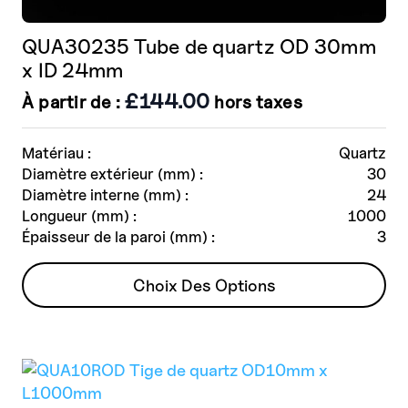
QUA30235 Tube de quartz OD 30mm
x ID 24mm
£
144.00
À partir de :
hors taxes
Matériau :
Quartz
Diamètre extérieur (mm) :
30
Diamètre interne (mm) :
24
Longueur (mm) :
1000
Épaisseur de la paroi (mm) :
3
Ce
Choix Des Options
produit
a
plusieurs
variantes.
Les