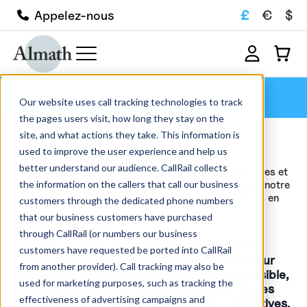
£
€
$
Appelez-nous
Quartz
Our website uses call tracking technologies to track
the pages users visit, how long they stay on the
site, and what actions they take. This information is
Quartz
used to improve the user experience and help us
better understand our audience. CallRail collects
Parcourez notre large gamme de céramiques avancées et
the information on the callers that call our business
de creusets réfractaires disponibles à la vente dans notre
magasin en ligne. Nous avons plus de 1000 produits en
customers through the dedicated phone numbers
stock, disponibles pour...
that our business customers have purchased
Lire la suite
through CallRail (or numbers our business
Remarque :
; bien que nous mettions tout en
customers have requested be ported into CallRail
œuvre pour que les dimensions indiquées pour
from another provider). Call tracking may also be
chaque article soient aussi précises que possible,
used for marketing purposes, such as tracking the
chaque produit étant fabriqué à la main, toutes
effectiveness of advertising campaigns and
les dimensions mentionnées sont approximatives.