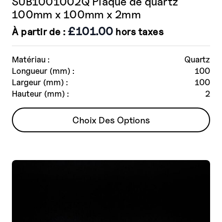
SUB1001002Q Plaque de quartz
100mm x 100mm x 2mm
£
101.00
À partir de :
hors taxes
Matériau :
Quartz
Longueur (mm) :
100
Largeur (mm) :
100
Hauteur (mm) :
2
Ce
Choix Des Options
produit
a
plusieurs
variantes.
Les
options
peuvent
être