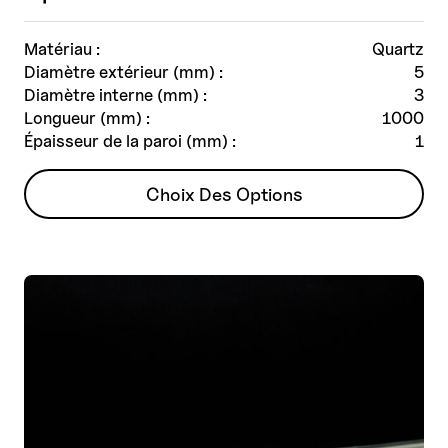
Matériau :
Quartz
Diamètre extérieur (mm) :
5
Diamètre interne (mm) :
3
Longueur (mm) :
1000
Épaisseur de la paroi (mm) :
1
Ce
Choix Des Options
produit
a
plusieurs
variantes.
Les
options
peuvent
être
choisies
sur