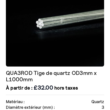
choisies
sur
la
page
de
produit
QUA3ROD Tige de quartz OD3mm x
L1000mm
£
32.00
À partir de :
hors taxes
Matériau :
Quartz
Diamètre extérieur (mm) :
3