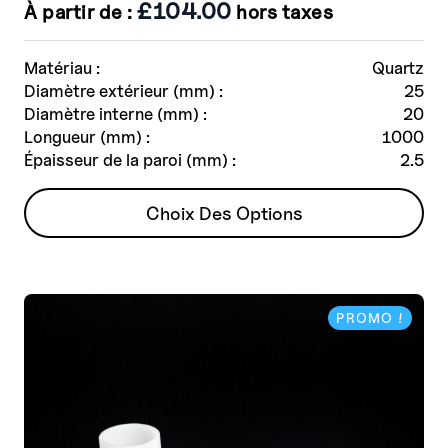
£
104.00
À partir de :
hors taxes
Matériau :
Quartz
Diamètre extérieur (mm) :
25
Diamètre interne (mm) :
20
Longueur (mm) :
1000
Épaisseur de la paroi (mm) :
2.5
Ce
Choix Des Options
produit
a
plusieurs
variantes.
PROMO !
Les
options
peuvent
être
choisies