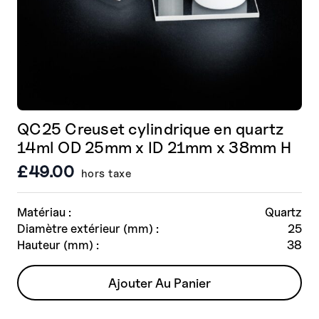
produit
QC25 Creuset cylindrique en quartz
14ml OD 25mm x ID 21mm x 38mm H
£
49.00
hors taxe
Matériau :
Quartz
Diamètre extérieur (mm) :
25
Hauteur (mm) :
38
Ajouter Au Panier