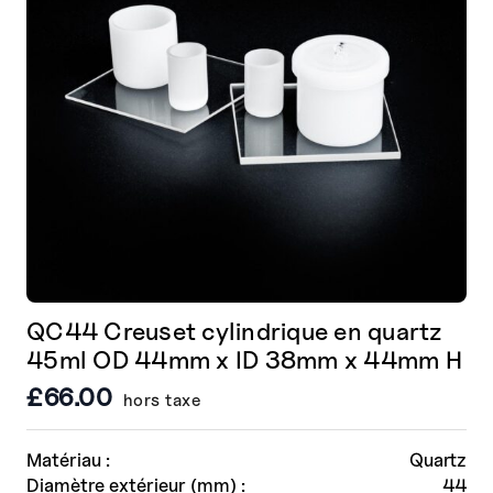
choisies
sur
la
page
de
produit
QC44 Creuset cylindrique en quartz
45ml OD 44mm x ID 38mm x 44mm H
£
66.00
hors taxe
Matériau :
Quartz
Diamètre extérieur (mm) :
44