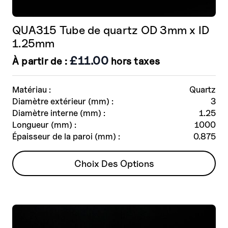
QUA315 Tube de quartz OD 3mm x ID
1.25mm
£
11.00
À partir de :
hors taxes
Matériau :
Quartz
Diamètre extérieur (mm) :
3
Diamètre interne (mm) :
1.25
Longueur (mm) :
1000
Épaisseur de la paroi (mm) :
0.875
Ce
Choix Des Options
produit
a
plusieurs
variantes.
Les