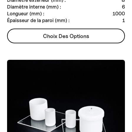
Diamètre extérieur (mm) :
8
Diamètre interne (mm) :
6
Longueur (mm) :
1000
Épaisseur de la paroi (mm) :
1
Ce
Choix Des Options
produit
a
plusieurs
variantes.
Les
options
peuvent
être
choisies
sur
la
page
de