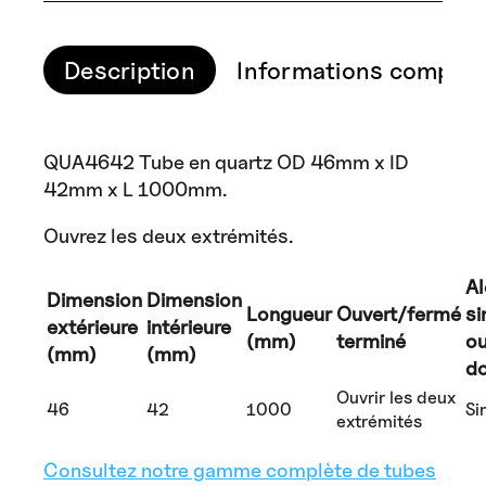
Description
Informations complém
QUA4642 Tube en quartz OD 46mm x ID
42mm x L 1000mm.
Ouvrez les deux extrémités.
A
Dimension
Dimension
Longueur
Ouvert/fermé
si
extérieure
intérieure
(mm)
terminé
o
(mm)
(mm)
d
Ouvrir les deux
46
42
1000
Si
extrémités
Consultez notre gamme complète de tubes