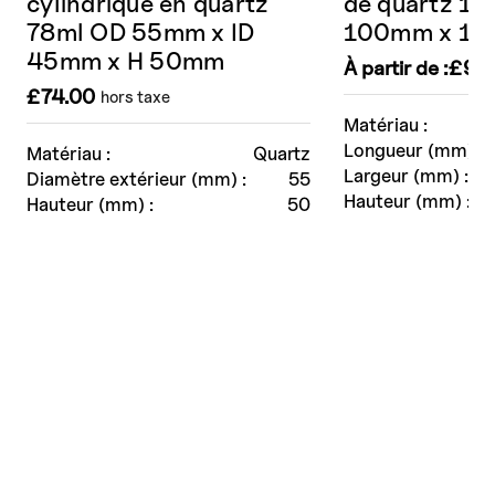
cylindrique en quartz
de quartz 1
78ml OD 55mm x ID
100mm x 1
45mm x H 50mm
À partir de :
£
90
£
74.00
hors taxe
Matériau :
Longueur (mm) :
Matériau :
Quartz
Largeur (mm) :
Diamètre extérieur (mm) :
55
Hauteur (mm) :
Hauteur (mm) :
50