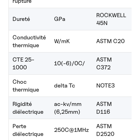
rupture
ROCKWELL
Dureté
GPa
77
45N
Conductivité
W/mK
ASTM C20
2.
thermique
CTE 25-
ASTM
10(-6)/0C/
10
1000
C372
Choc
delta Tc
NOTE3
3
thermique
Rigidité
ac-kv/mm
ASTM
9.
diélectrique
(6,25mm)
D116
Perte
ASTM
250C@1MHz
0.
diélectrique
D2520