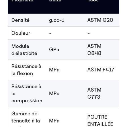
st
Densité
g.cc-1
ASTM C20
5.
Couleur
-
-
IV
Module
ASTM
GPa
2
d'élasticité
C848
Résistance à
MPa
ASTM F417
6
la flexion
Résistance à
ASTM
la
MPa
1
C773
compression
Gamme de
POUTRE
ténacité à la
MPa
11
ENTAILLÉE