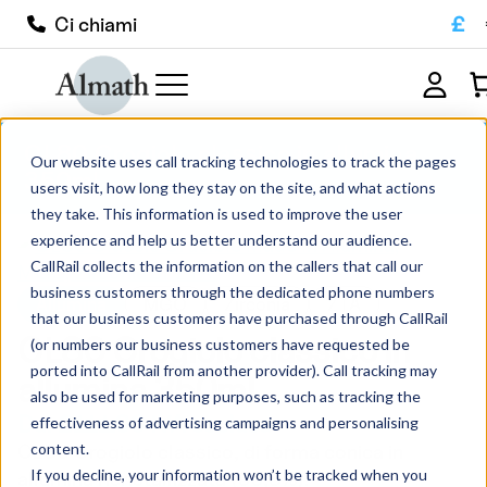
£
Ci chiami
CL80 Crogiolo classico in allumina
Our website uses call tracking technologies to track the pages
350ml
users visit, how long they stay on the site, and what actions
they take. This information is used to improve the user
experience and help us better understand our audience.
CallRail collects the information on the callers that call our
business customers through the dedicated phone numbers
Allumina
MGO
Zirconia
ZTA
that our business customers have purchased through CallRail
CL80 Crogiolo classico in
(or numbers our business customers have requested be
ported into CallRail from another provider). Call tracking may
allumina 350ml
also be used for marketing purposes, such as tracking the
Da:
£
111.00
IVA esclusa
effectiveness of advertising campaigns and personalising
content.
CL80 Crogiolo classico, di forma conica in
If you decline, your information won’t be tracked when you
allumina ricristallizzata (99,8%).