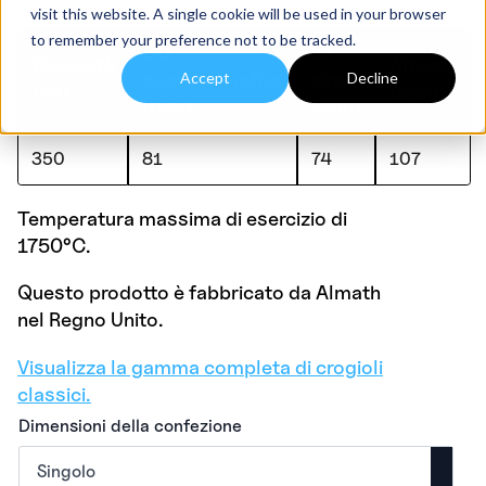
visit this website. A single cookie will be used in your browser
to remember your preference not to be tracked.
OD
ID
Capacità
Altezza
approssimativo
circa
Accept
Decline
(ml)
(mm)
(mm)
(mm)
350
81
74
107
Temperatura massima di esercizio di
1750°C.
Questo prodotto è fabbricato da Almath
nel Regno Unito.
Visualizza la gamma completa di crogioli
classici.
Dimensioni della confezione