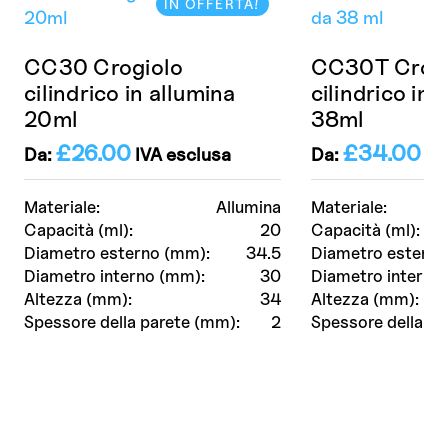
IN OFFERTA!
CC30 Crogiolo
CC30T Crogi
cilindrico in allumina
cilindrico in 
20ml
38ml
£
26.00
£
34.00
Da:
IVA esclusa
Da:
IVA
Materiale:
Allumina
Materiale:
Capacità (ml):
20
Capacità (ml):
Diametro esterno (mm):
34.5
Diametro esterno
Diametro interno (mm):
30
Diametro interno
Altezza (mm):
34
Altezza (mm):
Spessore della parete (mm):
2
Spessore della pa