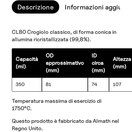
Descrizione
Informazioni aggiunti
CL80 Crogiolo classico, di forma conica in
allumina ricristallizzata (99,8%).
OD
ID
Capacità
Altezza
approssimativo
circa
(ml)
(mm)
(mm)
(mm)
350
81
74
107
Temperatura massima di esercizio di
1750°C.
Questo prodotto è fabbricato da Almath nel
Regno Unito.