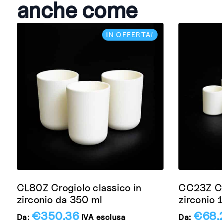
anche come
IN OFFERTA!
CL80Z Crogiolo classico in
CC23Z Cro
zirconio da 350 ml
zirconio 
€
350.36
€
68.
Da:
IVA esclusa
Da: