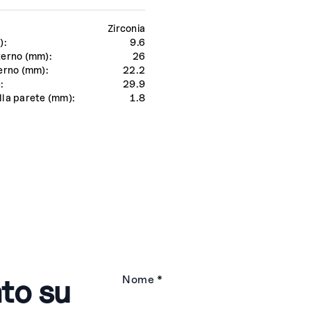
Zirconia
):
9.6
terno (mm):
26
erno (mm):
22.2
:
29.9
la parete (mm):
1.8
to su
Nome
*