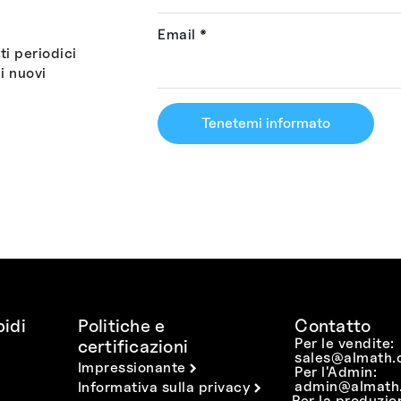
Email
*
i periodici
i nuovi
Tenetemi informato
idi
Politiche e
Contatto
Per le vendite:
certificazioni
sales@almath.
Impressionante
Per l'Admin:
admin@almath.
Informativa sulla privacy
Per la produzio