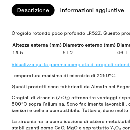
Descrizione
Informazioni aggiuntive
Crogiolo rotondo poco profondo LR52Z. Questo prodotto
Altezza esterna (mm)
Diametro esterno (mm)
Diame
14.5
51.2
46.1
Visualizza qui la gamma completa di crogioli rotond
Temperatura massima di esercizio di 2250°C.
Questi prodotti sono fabbricati da Almath nel Regno
Crogioli di zirconio (ZrO
) offrono tre vantaggi rispe
2
o
500
C sopra l'allumina. Sono facilmente lavorabili, 
sensori e celle a combustibile. Tuttavia, sono molto 
La zirconia ha la complicazione di essere metastabile
stabilizzanti come CaO, MgO e soprattutto Y
O
cons
2
3