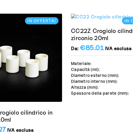
IN OFFERTA!
IN 
CC22Z Crogiolo cilindr
zirconio 20ml
€
85.01
Da:
IVA esclusa
Materiale:
Capacità (ml):
Diametro esterno (mm):
Diametro interno (mm):
Altezza (mm):
Spessore della parete (mm):
giolo cilindrico in
10ml
27
IVA esclusa