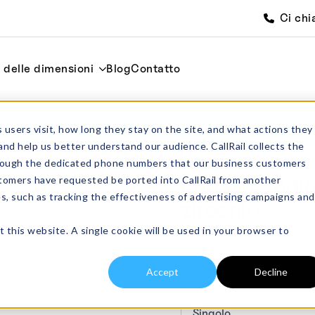
Ci chi
i delle dimensioni
Blog
Contatto
irconio
Casa
Rotondo Basso
 users visit, how long they stay on the site, and what actions they
and help us better understand our audience. CallRail collects the
through the dedicated phone numbers that our business customers
LR52Z Crogio
tomers have requested be ported into CallRail from another
es, such as tracking the effectiveness of advertising campaigns and
zirconio
Da:
€
81.15
IVA esc
t this website. A single cookie will be used in your browser to
LR52Z Crogiolo rotondo p
Almath Crucibles Ltd.
Accept
Decline
Dimensioni della confez