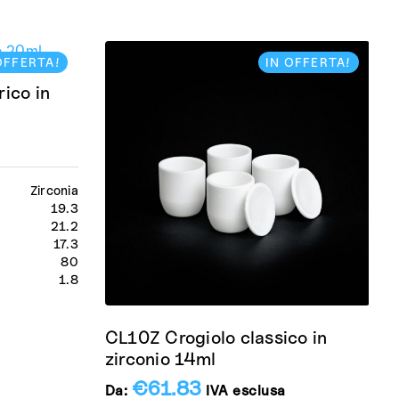
OFFERTA!
IN OFFERTA!
ico in
Zirconia
19.3
21.2
17.3
80
1.8
CL10Z Crogiolo classico in
zirconio 14ml
€
61.83
Da:
IVA esclusa