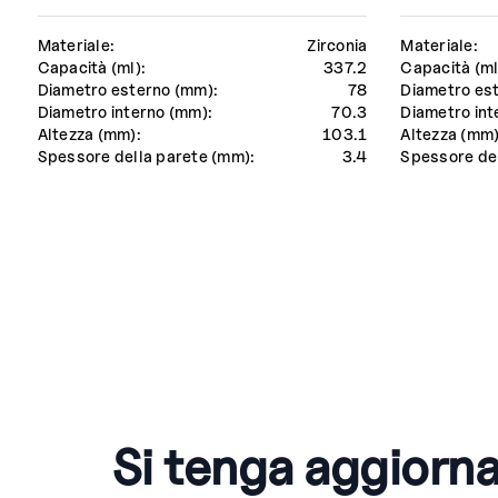
Materiale:
Zirconia
Materiale:
Capacità (ml):
337.2
Capacità (ml
Diametro esterno (mm):
78
Diametro es
Diametro interno (mm):
70.3
Diametro int
Altezza (mm):
103.1
Altezza (mm)
Spessore della parete (mm):
3.4
Spessore del
Si tenga aggiorna