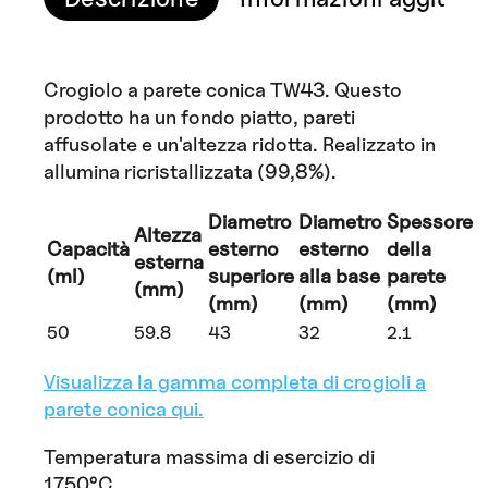
Crogiolo a parete conica TW43. Questo
prodotto ha un fondo piatto, pareti
affusolate e un'altezza ridotta. Realizzato in
allumina ricristallizzata (99,8%).
Diametro
Diametro
Spessore
Altezza
Capacità
esterno
esterno
della
esterna
(ml)
superiore
alla base
parete
(mm)
(mm)
(mm)
(mm)
50
59.8
43
32
2.1
Visualizza la gamma completa di crogioli a
parete conica qui.
Temperatura massima di esercizio di
1750°C.