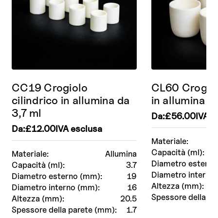
CC19 Crogiolo
CL60 Crogiol
cilindrico in allumina da
in allumina 
3,7 ml
Da:
£
56.00
IVA e
Da:
£
12.00
IVA esclusa
Materiale:
Capacità (ml):
Materiale:
Allumina
Diametro esterno
Capacità (ml):
3.7
Diametro interno
Diametro esterno (mm):
19
Altezza (mm):
Diametro interno (mm):
16
Spessore della pa
Altezza (mm):
20.5
Spessore della parete (mm):
1.7