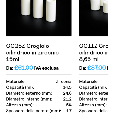
CC25Z Crogiolo
CC11Z Crogi
cilindrico in zirconio
cilindrico in 
15ml
8,65 ml
£
61.00
£
37.00
Da:
IVA esclusa
Da:
IVA
Materiale:
Zirconia
Materiale:
Capacità (ml):
14.5
Capacità (ml):
Diametro esterno (mm):
24.6
Diametro esterno
Diametro interno (mm):
21.2
Diametro interno
Altezza (mm):
54
Altezza (mm):
Spessore della parete (mm):
1.7
Spessore della pa