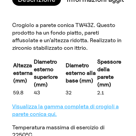
Crogiolo a parete conica TW43Z. Questo
prodotto ha un fondo piatto, pareti
affusolate e un'altezza ridotta. Realizzato in
zirconio stabilizzato con ittrio.
Diametro
Spessore
Altezza
Diametro
esterno
della
esterna
esterno alla
superiore
parete
(mm)
base (mm)
(mm)
(mm)
59.8
43
32
2.1
Visualizza la gamma completa di crogioli a
parete conica qui.
Temperatura massima di esercizio di
2250°C.