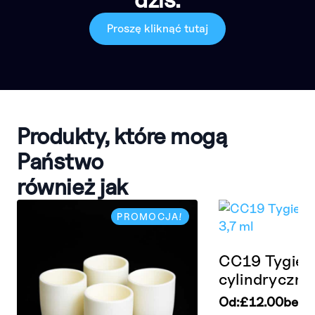
Proszę kliknąć tutaj
Produkty, które mogą
Państwo
również jak
PROMOCJA!
CC19 Tygiel
cylindryczny
Od:
£
12.00
bez 