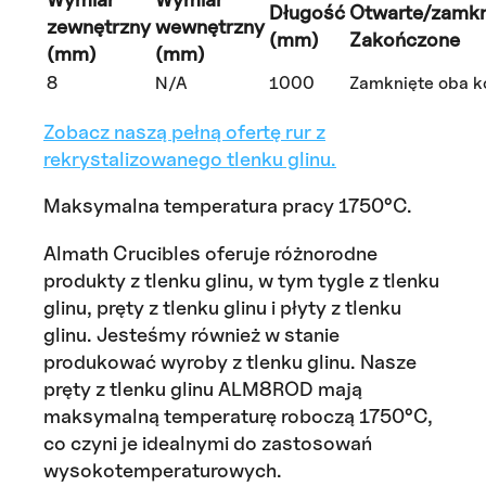
Długość
Otwarte/zamkn
zewnętrzny
wewnętrzny
(mm)
Zakończone
(mm)
(mm)
8
N/A
1000
Zamknięte oba k
Zobacz naszą pełną ofertę rur z
rekrystalizowanego tlenku glinu.
Maksymalna temperatura pracy 1750°C.
Almath Crucibles oferuje różnorodne
produkty z tlenku glinu, w tym tygle z tlenku
glinu, pręty z tlenku glinu i płyty z tlenku
glinu. Jesteśmy również w stanie
produkować wyroby z tlenku glinu. Nasze
pręty z tlenku glinu ALM8ROD mają
maksymalną temperaturę roboczą 1750°C,
co czyni je idealnymi do zastosowań
wysokotemperaturowych.