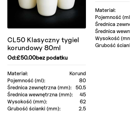
Materiał:
Pojemność (ml):
Średnica zewnętr
Średnica wewnętr
Wysokość (mm):
CL50 Klasyczny tygiel
Grubość ścianki 
korundowy 80ml
Od:
£
50.00
bez podatku
Materiał:
Korund
Pojemność (ml):
80
Średnica zewnętrzna (mm):
50.5
Średnica wewnętrzna (mm):
45
Wysokość (mm):
62
Grubość ścianki (mm):
2.5