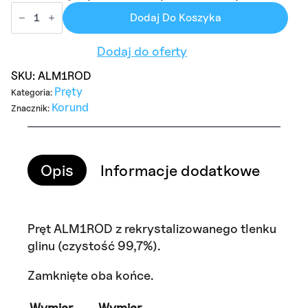
ilość
ALM1ROD
Dodaj Do Koszyka
Alumina
Rod
Dodaj do oferty
OD1mm
x
L1000mm
SKU:
ALM1ROD
Pręty
Kategoria:
Korund
Znacznik:
Opis
Informacje dodatkowe
Opi
Pręt ALM1ROD z rekrystalizowanego tlenku
glinu (czystość 99,7%).
Zamknięte oba końce.
Wymiar
Wymiar