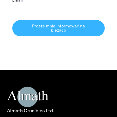
Email
*
Proszę mnie informować na
bieżąco
Almath Crucibles Ltd.