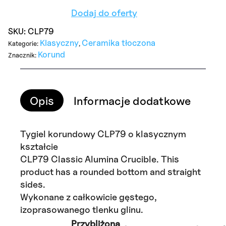
Dodaj do oferty
SKU:
CLP79
Klasyczny
Ceramika tłoczona
Kategorie:
,
Korund
Znacznik:
Opis
Informacje dodatkowe
Opi
Tygiel korundowy CLP79 o klasycznym
kształcie
CLP79 Classic Alumina Crucible. This
product has a rounded bottom and straight
sides.
Wykonane z całkowicie gęstego,
izoprasowanego tlenku glinu.
Przybliżona