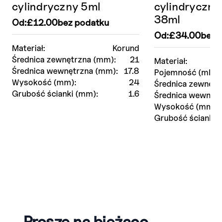
cylindryczny 5ml
cylindryczn
38ml
Od:
£
12.00
bez podatku
Od:
£
34.00
bez 
Materiał:
Korund
Średnica zewnętrzna (mm):
21
Materiał:
Średnica wewnętrzna (mm):
17.8
Pojemność (ml):
Wysokość (mm):
24
Średnica zewnętr
Grubość ścianki (mm):
1.6
Średnica wewnętr
Wysokość (mm):
Grubość ścianki 
Proszę na bieżąco