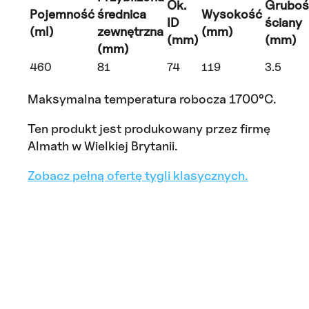
Ok.
Gruboś
Pojemność
średnica
Wysokość
ID
ściany
(ml)
zewnętrzna
(mm)
(mm)
(mm)
(mm)
460
81
74
119
3.5
Maksymalna temperatura robocza 1700°C.
Ten produkt jest produkowany przez firmę
Almath w Wielkiej Brytanii.
Zobacz pełną ofertę tygli klasycznych.