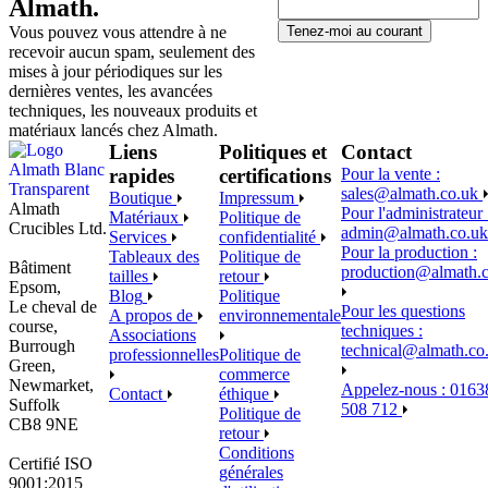
Almath.
Vous pouvez vous attendre à ne
Tenez-moi au courant
recevoir aucun spam, seulement des
mises à jour périodiques sur les
dernières ventes, les avancées
techniques, les nouveaux produits et
matériaux lancés chez Almath.
Liens
Politiques et
Contact
rapides
certifications
Pour la vente :
sales@almath.co.uk
Boutique
Impressum
Almath
Pour l'administrateur 
Matériaux
Politique de
Crucibles Ltd.
admin@almath.co.uk
Services
confidentialité
Pour la production :
Tableaux des
Politique de
Bâtiment
production@almath.
tailles
retour
Epsom,
Blog
Politique
Le cheval de
Pour les questions
A propos de
environnementale
course,
techniques :
Associations
Burrough
technical@almath.co
professionnelles
Politique de
Green,
commerce
Newmarket,
Appelez-nous : 0163
Contact
éthique
Suffolk
508 712
Politique de
CB8 9NE
retour
Conditions
Certifié ISO
générales
9001:2015