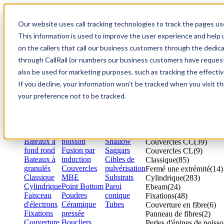
Appelez-nous
Citation
Our website uses call tracking technologies to track the pages use
Connexion
£
This information is used to improve the user experience and help u
€
on the callers that call our business customers through the ded
$
through CallRail (or numbers our business customers have requeste
also be used for marketing purposes, such as tracking the effecti
Recherche
If you decline, your information won’t be tracked when you visit t
your preference not to be tracked.
Tous
Boutique
Tous
Shop by Form
Matériaux de la batterie
(
Bateaux à
Perles
Tiges
Bateaux
(124)
fond plat
d'épines de
Round
Couvercles BS
(37)
Bateaux à
poisson
Shallow
Couvercles CC
(39)
fond rond
Fusion par
Saggars
Couvercles CL
(9)
Bateaux à
induction
Cibles de
Classique
(85)
granulés
Couvercles
pulvérisation
Fermé une extrémité
(14)
Classique
MBE
Substrats
Cylindrique
(283)
Cylindrique
Point Bottom
Paroi
Ebeam
(24)
Faisceau
Poudres
conique
Fixations
(48)
d'électrons
Céramique
Tubes
Couverture en fibre
(6)
Fixations
pressée
Panneau de fibres
(2)
Couverture
Boucliers
Perles d'épines de poiss