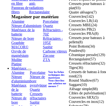
en fibre
anti-
Creusets pour bateaux à
Panneau de
radiations
plat
(93)
fibres
Rectangulaire
Quatre alésages
(7)
Magasiner par matériau
Couvercles
(142)
Couvercles LR
(14)
Alumine
Porcelaine
Creusets MBE
(24)
Nitrure d'aluminium
Quartz
Couvercles PB
(2)
Matériaux de la
Réfractaires -
Couvercles PBA
(8)
batterie
70Z
Creusets pour bateaux à
Nitrure de bore
Réfractaires -
pellets
(8)
Graphite
195Z
Point Bottom
(34)
MACOR©
Saphir
Poudres
(6)
Oxyde de
Carbone vitreux
Céramique pressée
(129)
magnésium
Zircone
Rectangulaire
(57)
Mullite
ZTA
Creusets réfractaires
(32)
Platine
Tiges
(36)
Matériaux
Creusets de bateau à fon
Alumine
Porcelaine
Voir les fiches
techniques des
rond
(23)
Nitrure
Nitrure de
matériaux
Round Shallow
(67)
d'aluminium
bore
Vous cherchez
une solution sur
Saggars
(10)
Matériaux
pyrolytique
mesure ?
Alésage simple
(88)
de la
Quartz
Cibles de pulvérisation
(1
batterie
Creusets
Couvercles SRX
(5)
Nitrure de
réfractaires
Couvercles en inox
(12)
bore
Saphir
Substrats
(78)