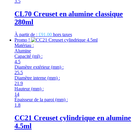
3.5
CL70 Creuset en alumine classique
280ml
À partir de :
£
91.00
hors taxes
Promo !
Matériau :
Alumine
Capacité (ml) :
4.5
Diamètre extérieur (mm) :
25.5
Diamètre interne (mm) :
21.9
Hauteur (mm) :
14
Épaisseur de la paroi (mm) :
1.8
CC21 Creuset cylindrique en alumine
4.5ml