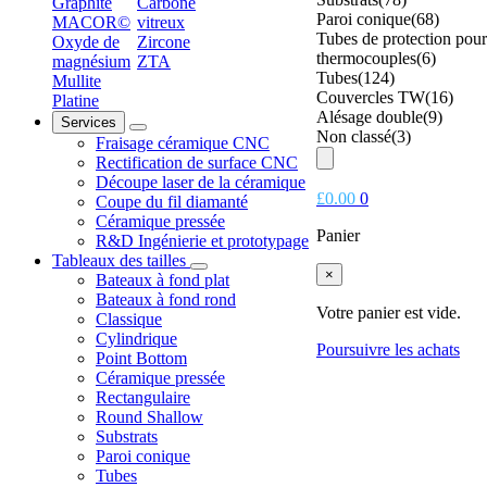
Graphite
Carbone
Paroi conique
(68)
MACOR©
vitreux
Tubes de protection pour
Oxyde de
Zircone
thermocouples
(6)
magnésium
ZTA
Tubes
(124)
Mullite
Couvercles TW
(16)
Platine
Alésage double
(9)
Services
Non classé
(3)
Fraisage céramique CNC
Rectification de surface CNC
Découpe laser de la céramique
£
0.00
0
Coupe du fil diamanté
Céramique pressée
Panier
R&D Ingénierie et prototypage
Tableaux des tailles
×
Bateaux à fond plat
Bateaux à fond rond
Votre panier est vide.
Classique
Cylindrique
Poursuivre les achats
Point Bottom
Céramique pressée
Rectangulaire
Round Shallow
Substrats
Paroi conique
Tubes