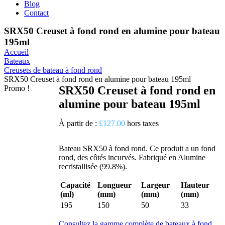
Blog
Contact
SRX50 Creuset à fond rond en alumine pour bateau
195ml
Accueil
Bateaux
Creusets de bateau à fond rond
SRX50 Creuset à fond rond en alumine pour bateau 195ml
Promo !
SRX50 Creuset à fond rond en
alumine pour bateau 195ml
À partir de :
£
127.00
hors taxes
Bateau SRX50 à fond rond. Ce produit a un fond
rond, des côtés incurvés. Fabriqué en Alumine
recristallisée (99.8%).
Capacité
Longueur
Largeur
Hauteur
(ml)
(mm)
(mm)
(mm)
195
150
50
33
Consultez la gamme complète de bateaux à fond