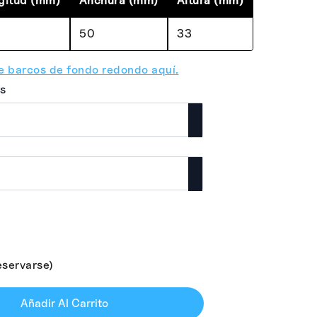
gitud (mm)
Anchura (mm)
Altura (mm)
0
50
33
e barcos de fondo redondo aquí.
s
eservarse)
Añadir Al Carrito