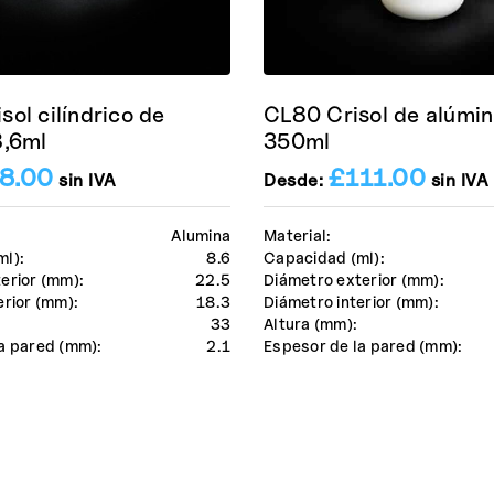
ol cilíndrico de
CL80 Crisol de alúmin
8,6ml
350ml
8.00
£
111.00
sin IVA
Desde:
sin IVA
Alumina
Material:
ml):
8.6
Capacidad (ml):
erior (mm):
22.5
Diámetro exterior (mm):
erior (mm):
18.3
Diámetro interior (mm):
33
Altura (mm):
a pared (mm):
2.1
Espesor de la pared (mm):