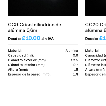
CC9 Crisol cilíndrico de
CC20 Cris
alúmina 0,6ml
alúmina 
£
10.00
£
1
Desde:
sin IVA
Desde:
Material:
Alumina
Material:
Capacidad (ml):
0.6
Capacidad (
Diámetro exterior (mm):
12.5
Diámetro ext
Diámetro interior (mm):
9.7
Diámetro int
Altura (mm):
15
Altura (mm):
Espesor de la pared (mm):
1.4
Espesor de l