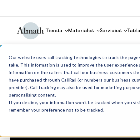
Tienda
Materiales
Servicios
Tabla
SRX50 Crisol de alúmina de fondo redon
Our website uses call tracking technologies to track the pages
barcos 195ml
take. This information is used to improve the user experience 
information on the callers that call our business customers 
have purchased through CallRail (or numbers our business cus
provider). Call tracking may also be used for marketing purpos
personalising content.
If you decline, your information won’t be tracked when you visi
remember your preference not to be tracked.