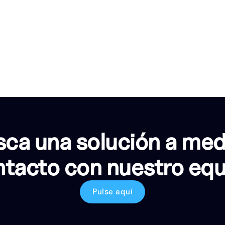
ca una solución a me
tacto con nuestro eq
Pulse aquí