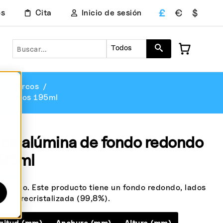
£
€
$
os
Cita
Inicio de sesión
Buscar en
Todos
ara barcos
a barcos 195ml
 de alúmina de fondo redondo
195ml
IVA
dondo. Este producto tiene un fondo redondo, lados
mina recristalizada (99,8%).