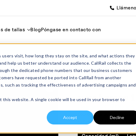
Llámen
s de tallas
Blog
Póngase en contacto con
do para
Inicio
Barcos
Crisoles de fondo redondo p
 users visit, how long they stay on the site, and what actions they
SRX50 Crisol de alúmina de fondo redondo par
and help us better understand our audience. CallRail collects the
through the dedicated phone numbers that our business customers
tomers have requested be ported into CallRail from another
SRX50 Crisol
es, such as tracking the effectiveness of advertising campaigns and
para barcos 
t this website. A single cookie will be used in your browser to
Desde:
£
127.00
sin 
SRX50 Barco de fondo re
Accept
Decline
curvos. Fabricado en alú