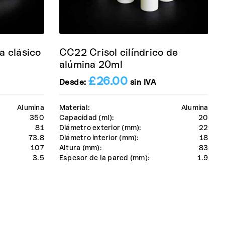
a clásico
CC22 Crisol cilíndrico de
alúmina 20ml
£
26.00
Desde:
sin IVA
Alumina
Material:
Alumina
350
Capacidad (ml):
20
81
Diámetro exterior (mm):
22
73.8
Diámetro interior (mm):
18
107
Altura (mm):
83
3.5
Espesor de la pared (mm):
1.9