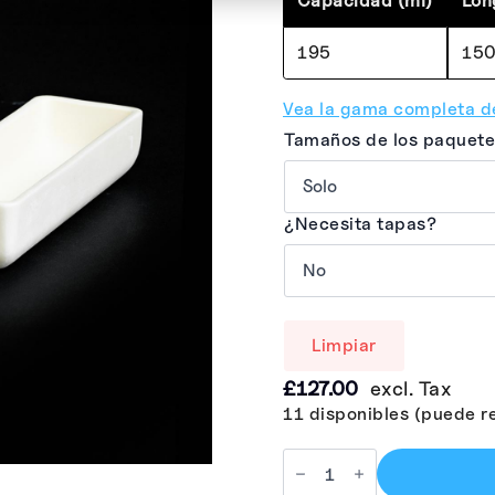
Capacidad (ml)
Lon
195
15
Vea la gama completa d
Tamaños de los paquete
¿Necesita tapas?
Limpiar
£
127.00
excl. Tax
11 disponibles (puede r