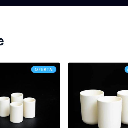
e
¡OFERTA!