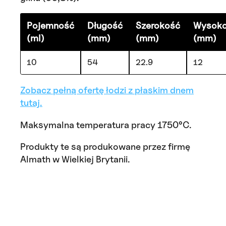
Pojemność
Długość
Szerokość
Wysok
(ml)
(mm)
(mm)
(mm)
10
54
22.9
12
Zobacz pełną ofertę łodzi z płaskim dnem
tutaj.
Maksymalna temperatura pracy 1750°C.
Produkty te są produkowane przez firmę
Almath w Wielkiej Brytanii.