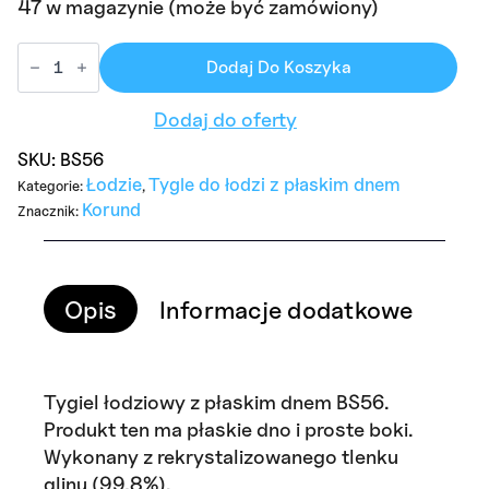
47 w magazynie (może być zamówiony)
Dodaj Do Koszyka
Dodaj do oferty
SKU:
BS56
Łodzie
Tygle do łodzi z płaskim dnem
Kategorie:
,
Korund
Znacznik:
Opis
Informacje dodatkowe
Ry
Tygiel łodziowy z płaskim dnem BS56.
Produkt ten ma płaskie dno i proste boki.
Wykonany z rekrystalizowanego tlenku
glinu (99,8%).