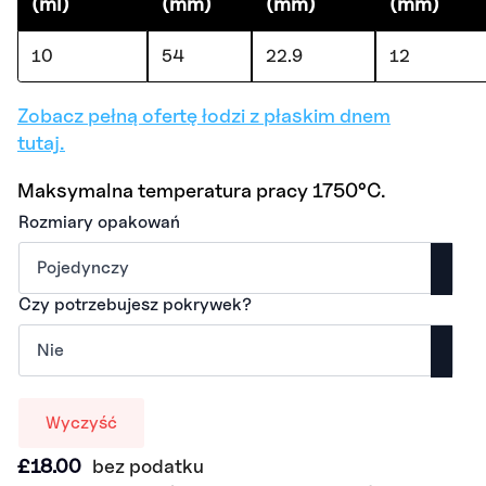
(ml)
(mm)
(mm)
(mm)
10
54
22.9
12
Zobacz pełną ofertę łodzi z płaskim dnem
tutaj.
Maksymalna temperatura pracy 1750°C.
Rozmiary opakowań
Czy potrzebujesz pokrywek?
Wyczyść
£
18.00
bez podatku