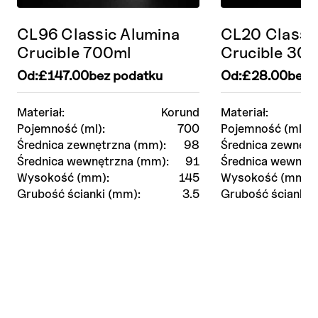
CL96 Classic Alumina
CL20 Classi
Crucible 700ml
Crucible 30m
Od:
£
147.00
bez podatku
Od:
£
28.00
bez 
Materiał:
Korund
Materiał:
Pojemność (ml):
700
Pojemność (ml):
Średnica zewnętrzna (mm):
98
Średnica zewnętr
Średnica wewnętrzna (mm):
91
Średnica wewnętr
Wysokość (mm):
145
Wysokość (mm):
Grubość ścianki (mm):
3.5
Grubość ścianki 