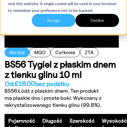
visit this website. A single cookie will be used in your browser
to remember your preference not to be tracked.
Accept
Decline
Korund
MGO
Cyrkonia
ZTA
BS56 Tygiel z płaskim dnem
z tlenku glinu 10 ml
£
18.00
Od:
bez podatku
BS56 Łódź z płaskim dnem. Ten produkt
ma płaskie dno i proste boki. Wykonany z
rekrystalizowanego tlenku glinu (99.8%).
Pojemność
Długość
Szerokość
Wysokość