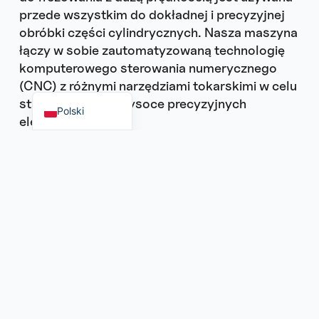
przede wszystkim do dokładnej i precyzyjnej
obróbki części cylindrycznych. Nasza maszyna
Italiano
łączy w sobie zautomatyzowaną technologię
Español
Deutsch
komputerowego sterowania numerycznego
Français
(CNC) z różnymi narzędziami tokarskimi w celu
English (UK)
stworzenia ultra wysoce precyzyjnych
Polski
elementów.
Dowiedz się więcej
Cięcie laserowe ceramiki